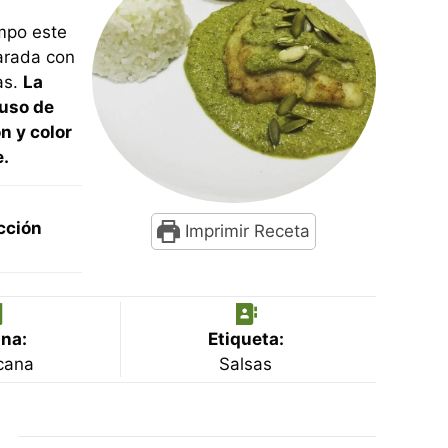
empo este
parada con
as.
La
 uso de
n y color
e.
cción
Imprimir Receta
tos
na:
Etiqueta:
cana
Salsas