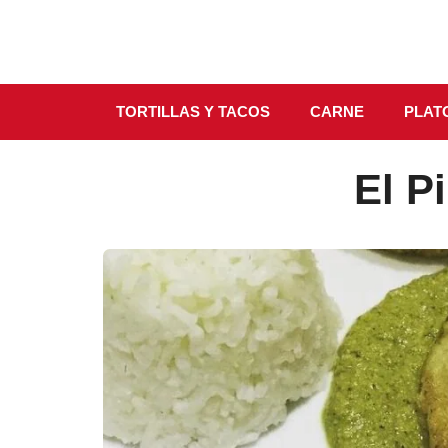
Saltar
al
contenido
TORTILLAS Y TACOS
CARNE
PLATO
El P