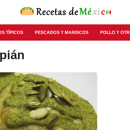
S TÍPICOS
PESCADOS Y MARISCOS
POLLO Y OTR
ipián