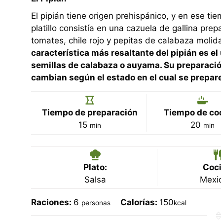
El pipián tiene origen prehispánico, y en ese ti
platillo consistía en una cazuela de gallina pre
tomates, chile rojo y pepitas de calabaza molid
característica más resaltante del pipián es el
semillas de calabaza o auyama. Su preparació
cambian según el estado en el cual se prepar
Tiempo de preparación
Tiempo de co
minutos
minu
15
20
min
min
Plato:
Coci
Salsa
Mexi
Raciones:
6
Calorías:
150
personas
kcal