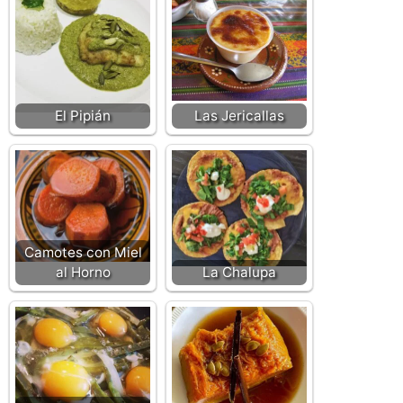
El Pipián
Las Jericallas
Camotes con Miel
al Horno
La Chalupa