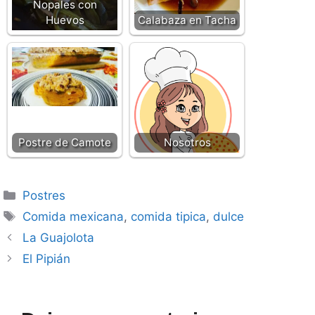
Nopales con
Huevos
Calabaza en Tacha
Postre de Camote
Nosotros
Categorías
Postres
Etiquetas
Comida mexicana
,
comida tipica
,
dulce
La Guajolota
El Pipián