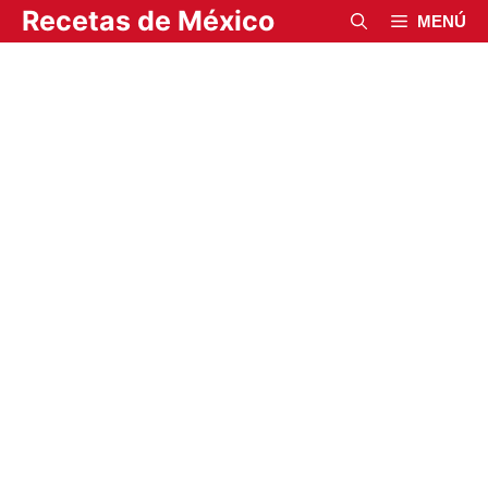
Saltar
Recetas de México
MENÚ
al
contenido