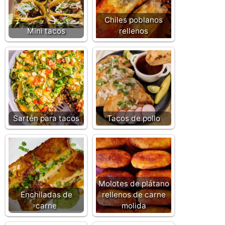
Chiles poblanos
Mini tacos
rellenos
Sartén para tacos
Tacos de pollo
Molotes de plátano
Enchiladas de
rellenos de carne
carne
molida