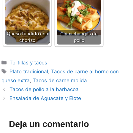
Queso fundido con
Chimichangas de
chorizo
pollo
Categorías
Tortillas y tacos
Etiquetas
Plato tradicional
,
Tacos de carne al horno con
queso extra
,
Tacos de carne molida
Tacos de pollo a la barbacoa
Ensalada de Aguacate y Elote
Deja un comentario