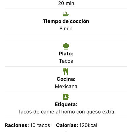
minutos
20
min
Tiempo de cocción
minutos
8
min
Plato:
Tacos
Cocina:
Mexicana
Etiqueta:
Tacos de carne al horno con queso extra
Raciones:
10
tacos
Calorías:
120
kcal