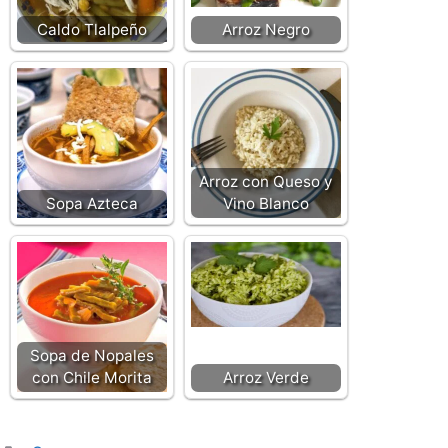
Caldo Tlalpeño
Arroz Negro
Arroz con Queso y
Sopa Azteca
Vino Blanco
Sopa de Nopales
con Chile Morita
Arroz Verde