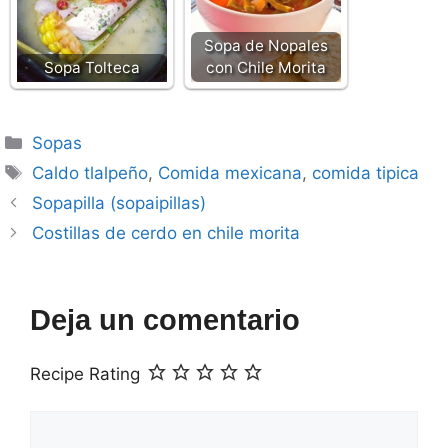
Sopa de Nopales
Sopa Tolteca
con Chile Morita
Categorías
Sopas
Etiquetas
Caldo tlalpeño
,
Comida mexicana
,
comida tipica
Sopapilla (sopaipillas)
Costillas de cerdo en chile morita
Deja un comentario
Recipe Rating
Comentario