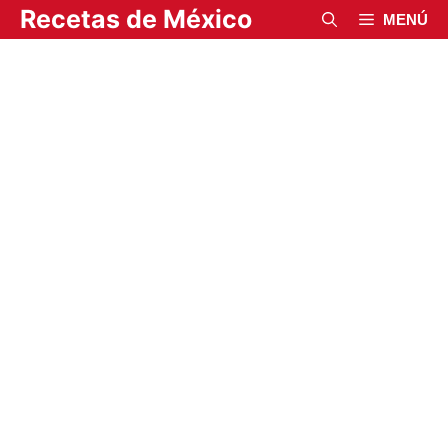
Saltar
Recetas de México
MENÚ
al
contenido