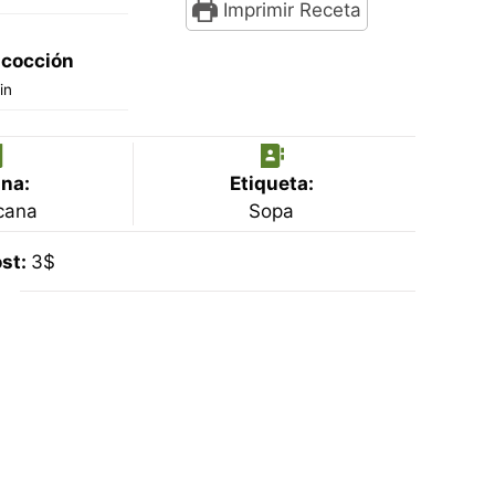
Imprimir Receta
 cocción
inutos
in
na:
Etiqueta:
cana
Sopa
st:
3$