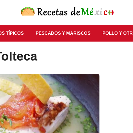
S TÍPICOS
PESCADOS Y MARISCOS
POLLO Y OTR
olteca