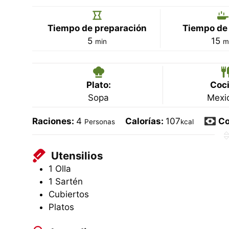
Tiempo de preparación
Tiempo de
minutos
m
5
15
min
m
Plato:
Coci
Sopa
Mexi
Raciones:
4
Calorías:
107
Co
Personas
kcal
Utensilios
1 Olla
1 Sartén
Cubiertos
Platos