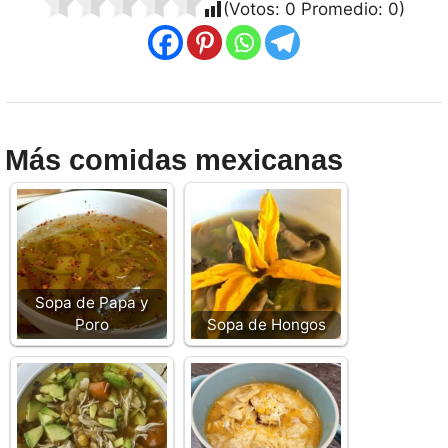
(Votos:
0
Promedio:
0
)
Más comidas mexicanas
Sopa de Papa y
Poro
Sopa de Hongos