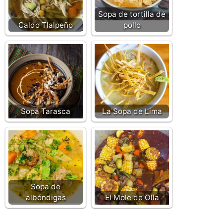
Sopa de tortilla de
Caldo Tlalpeño
pollo
Sopa Tarasca
La Sopa de Lima
Sopa de
albóndigas
El Mole de Olla