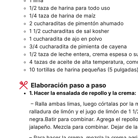
1 lima
1/2 taza de harina para todo uso
1/4 taza de harina de maíz
2 cucharaditas de pimentón ahumado
1 1/2 cucharaditas de sal kosher
1 cucharadita de ajo en polvo
3/4 cucharadita de pimienta de cayena
1/2 taza de leche entera, crema espesa o s
4 tazas de aceite de alta temperatura, como
10 tortillas de harina pequeñas (5 pulgadas),
Elaboración paso a paso
1. Hacer la ensalada de repollo y la crema:
– Ralla ambas limas, luego córtalas por la 
ralladura de limón y el jugo de limón de 1 1/2 
negra.Batir para combinar. Agrega el repollo, 
jalapeño. Mezcla para combinar. Dejar de l
– Para hacer la crema, mezcla la crema agria