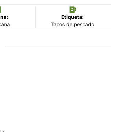
na:
Etiqueta:
cana
Tacos de pescado
la