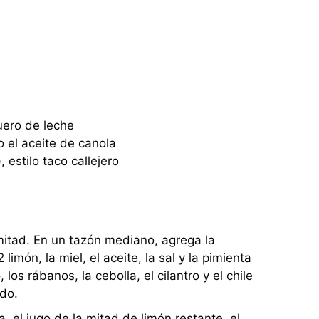
uero de leche
 el aceite de canola
 estilo taco callejero
mitad. En un tazón mediano, agrega la
limón, la miel, el aceite, la sal y la pimienta
los rábanos, la cebolla, el cilantro y el chile
ado.
, el jugo de la mitad de limón restante, el