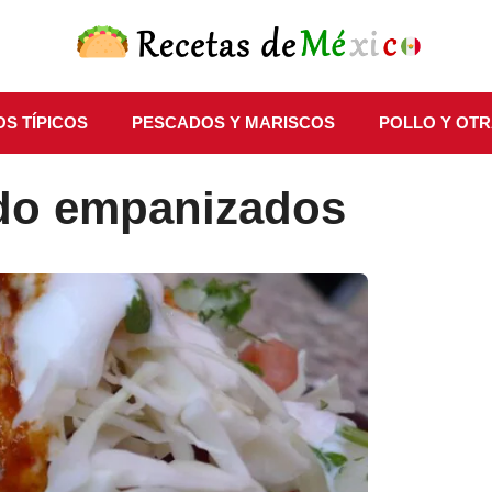
S TÍPICOS
PESCADOS Y MARISCOS
POLLO Y OTR
do empanizados