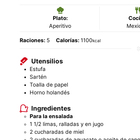
Plato:
Coci
Aperitivo
Mexi
Raciones:
5
Calorías:
1100
kcal
Utensilios
Estufa
Sartén
Toalla de papel
Horno holandés
Ingredientes
Para la ensalada
1 1/2 limas, ralladas y en jugo
2 cucharadas de miel
2 cucharadas de aguacate o aceite de cano