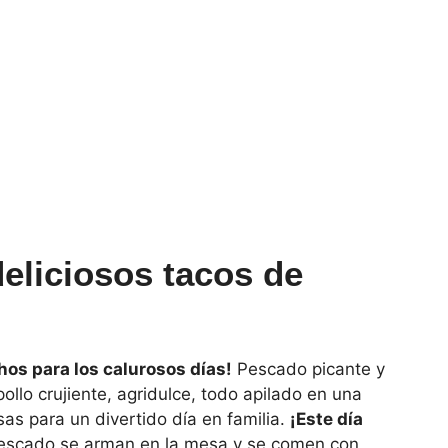
eliciosos tacos de
os para los calurosos días!
Pescado picante y
llo crujiente, agridulce, todo apilado en una
sas para un divertido día en familia.
¡Este día
pescado se arman en la mesa y se comen con