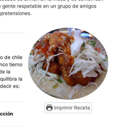
e gente respetable en un grupo de amigos
 pretensiones.
 de chile
nco tierno
de la
uilibra la
decir es:
Imprimir Receta
cción
tos