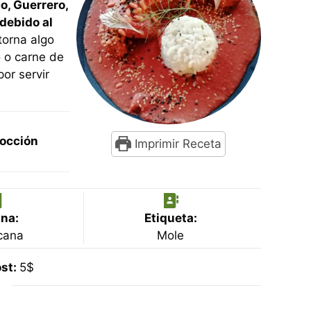
o, Guerrero,
debido al
 torna algo
 o carne de
or servir
occión
Imprimir Receta
utos
n
na:
Etiqueta:
cana
Mole
st:
5$