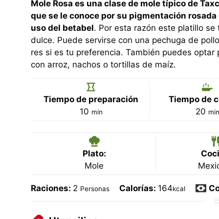
Mole Rosa es una clase de mole típico de Taxc
que se le conoce por su pigmentación rosada 
uso del betabel
. Por esta razón este platillo se
dulce. Puede servirse con una pechuga de pollo
res si es tu preferencia. También puedes optar p
con arroz, nachos o tortillas de maíz.
Tiempo de preparación
Tiempo de c
minutos
min
10
20
min
mi
Plato:
Coci
Mole
Mexi
Raciones:
2
Calorías:
164
Co
Personas
kcal