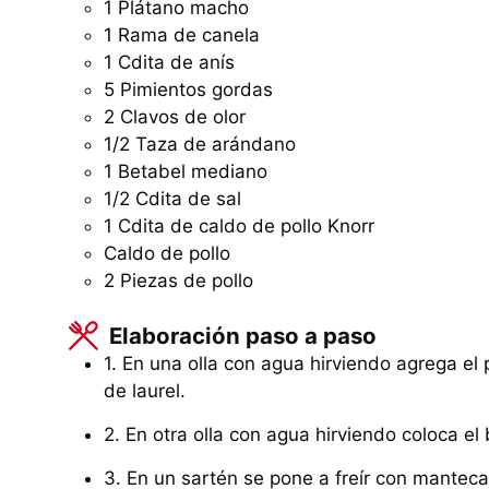
1
Plátano macho
1
Rama
de canela
1
Cdita
de anís
5
Pimientos gordas
2
Clavos de olor
1/2
Taza
de arándano
1
Betabel mediano
1/2
Cdita
de sal
1
Cdita
de caldo de pollo Knorr
Caldo de pollo
2
Piezas
de pollo
Elaboración paso a paso
1. En una olla con agua hirviendo agrega el po
de laurel.
2. En otra olla con agua hirviendo coloca el
3. En un sartén se pone a freír con manteca 