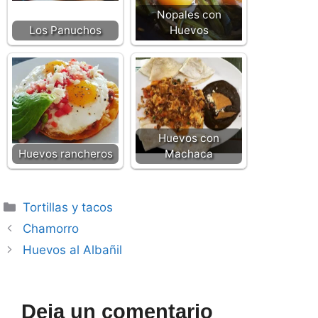
Nopales con
Los Panuchos
Huevos
Huevos con
Huevos rancheros
Machaca
Categorías
Tortillas y tacos
Chamorro
Huevos al Albañil
Deja un comentario