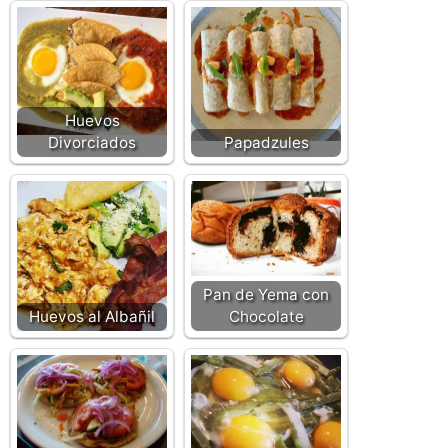
Huevos
Divorciados
Papadzules
Pan de Yema con
Huevos al Albañil
Chocolate