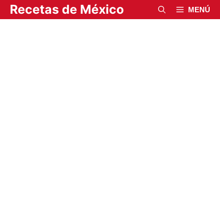
Saltar
Recetas de México
MENÚ
al
contenido