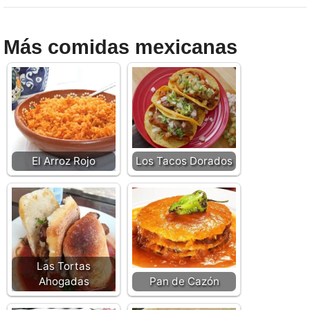
Más comidas mexicanas
El Arroz Rojo
Los Tacos Dorados
Las Tortas
Ahogadas
Pan de Cazón