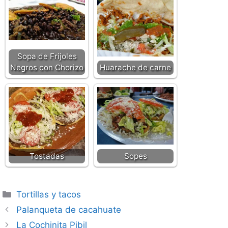
Sopa de Frijoles
Negros con Chorizo
Huarache de carne
Tostadas
Sopes
Categorías
Tortillas y tacos
Palanqueta de cacahuate
La Cochinita Pibil