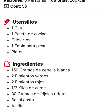
Raciones:
6
Personas
Calorías:
200
kcal
Cost:
5$
Utensilios
1 Olla
1 Paleta de cocina
Cubiertos
1 Tabla para picar
Platos
Ingredientes
150
Gramos
de cebolla blanca
2
Pimientos verdes
2
Pimientos rojos
1/2
Kilos
de carne
80
Gramos
de frijoles refritos
Sal al gusto
Aceite