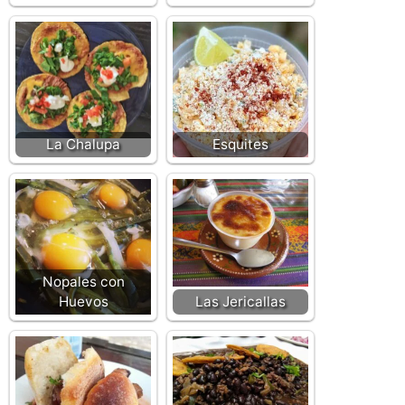
La Chalupa
Esquites
Nopales con
Huevos
Las Jericallas