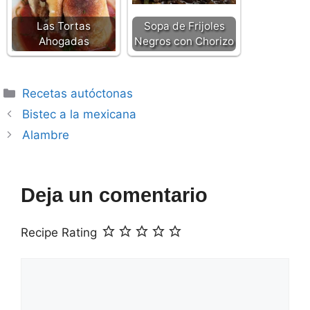
Las Tortas
Sopa de Frijoles
Ahogadas
Negros con Chorizo
Categorías
Recetas autóctonas
Bistec a la mexicana
Alambre
Deja un comentario
Recipe Rating
Comentario