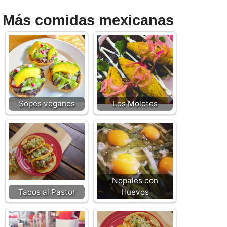
Más comidas mexicanas
Sopes veganos
Los Molotes
Nopales con
Tacos al Pastor
Huevos