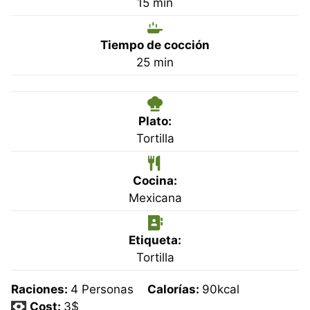
minutos
15
min
Tiempo de cocción
minutos
25
min
Plato:
Tortilla
Cocina:
Mexicana
Etiqueta:
Tortilla
Raciones:
4
Personas
Calorías:
90
kcal
Cost:
3$