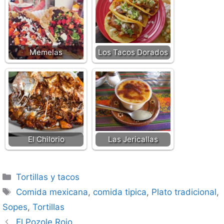
Memelas
Los Tacos Dorados
El Chilorio
Las Jericallas
Categorías
Tortillas y tacos
Etiquetas
Comida mexicana
,
comida tipica
,
Plato tradicional
,
Sopes
,
Tortillas
El Pozole Rojo