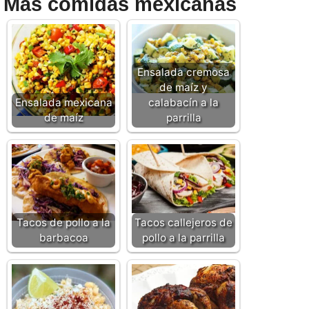
Más comidas mexicanas
Ensalada cremosa
de maíz y
Ensalada mexicana
calabacín a la
de maíz
parrilla
Tacos de pollo a la
Tacos callejeros de
barbacoa
pollo a la parrilla