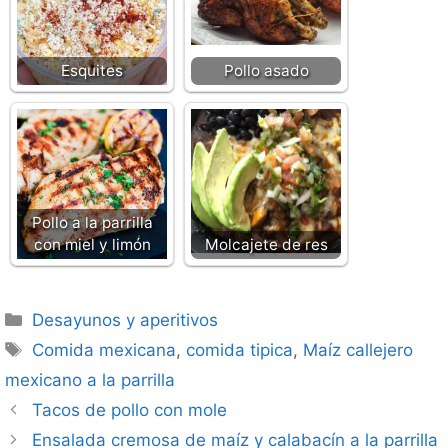
Esquites
Pollo asado
Pollo a la parrilla
con miel y limón
Molcajete de res
Categorías
Desayunos y aperitivos
Etiquetas
Comida mexicana
,
comida tipica
,
Maíz callejero
mexicano a la parrilla
Tacos de pollo con mole
Ensalada cremosa de maíz y calabacín a la parrilla