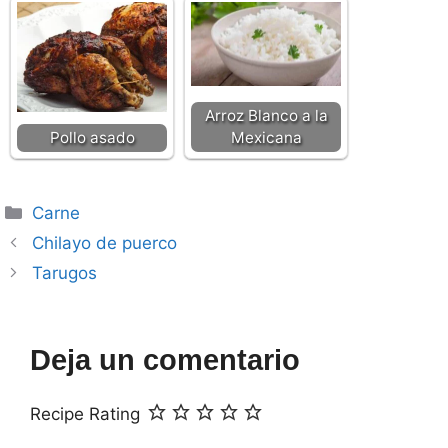
Arroz Blanco a la
Pollo asado
Mexicana
Categorías
Carne
Chilayo de puerco
Tarugos
Deja un comentario
Recipe Rating