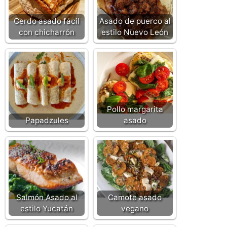
Cerdo asado fácil
Asado de puerco al
con chicharrón
estilo Nuevo León
Pollo margarita
Papadzules
asado
Salmón Asado al
Camote asado
estilo Yucatán
vegano