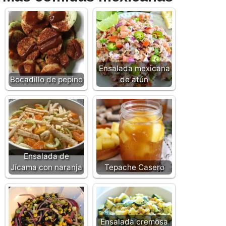
Ensalada mexicana
Bocadillo de pepino
de atún
Ensalada de
Jícama con naranja
Tepache Casero
Ensalada cremosa