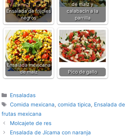
de maíz y
Ensalada de frijoles
calabacín a la
negros
parrilla
Ensalada mexicana
de maíz
Pico de gallo
Categorías
Ensaladas
Etiquetas
Comida mexicana
,
comida tipica
,
Ensalada de
frutas mexicana
Molcajete de res
Ensalada de Jícama con naranja