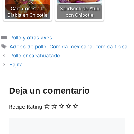
Camarones a la
Sándwich de Atún
Diabla en Chipotle
con Chipotle
Categorías
Pollo y otras aves
Etiquetas
Adobo de pollo
,
Comida mexicana
,
comida tipica
Pollo encacahuatado
Fajita
Deja un comentario
Recipe Rating
Comentario