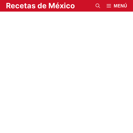
Saltar
Recetas de México
MENÚ
al
contenido