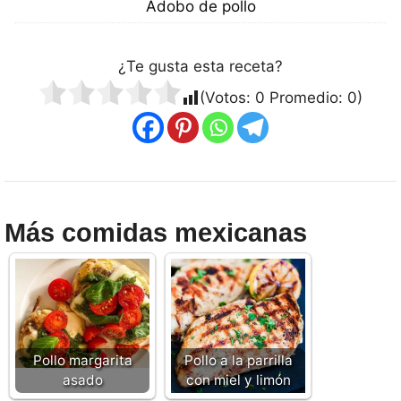
Adobo de pollo
¿Te gusta esta receta?
(Votos:
0
Promedio:
0
)
Más comidas mexicanas
Pollo margarita
Pollo a la parrilla
asado
con miel y limón