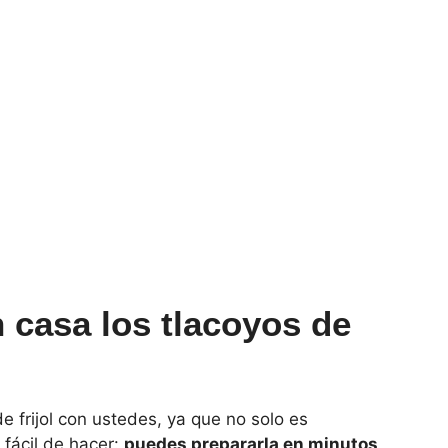
casa los tlacoyos de
e frijol con ustedes, ya que no solo es
fácil de hacer:
puedes prepararla en minutos