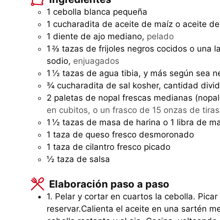
1 cebolla blanca pequeña
1 cucharadita de aceite de maíz o aceite de
1 diente de ajo mediano,
pelado
1 ⅔ tazas de frijoles negros cocidos o una l
sodio,
enjuagados
1 ½ tazas de agua tibia, y más según sea n
¾ cucharadita de sal kosher, cantidad divi
2 paletas de nopal frescas medianas (nopal
en cubitos, o un frasco de 15 onzas de tir
1 ½ tazas de masa de harina o 1 libra de mas
1 taza de queso fresco desmoronado
1 taza de cilantro fresco picado
½ taza de salsa
Elaboración paso a paso
1. Pelar y cortar en cuartos la cebolla. Pica
reservar.Calienta el aceite en una sartén 