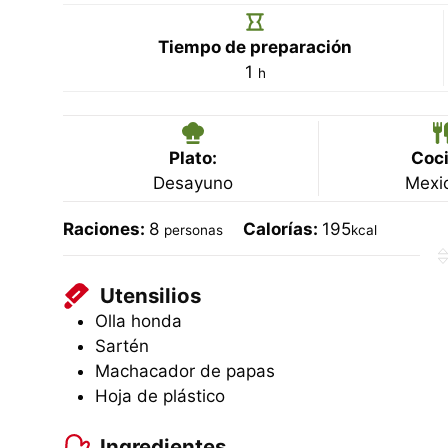
Tiempo de preparación
hora
1
h
Plato:
Coci
Desayuno
Mexi
Raciones:
8
Calorías:
195
personas
kcal
Utensilios
Olla honda
Sartén
Machacador de papas
Hoja de plástico
Ingredientes