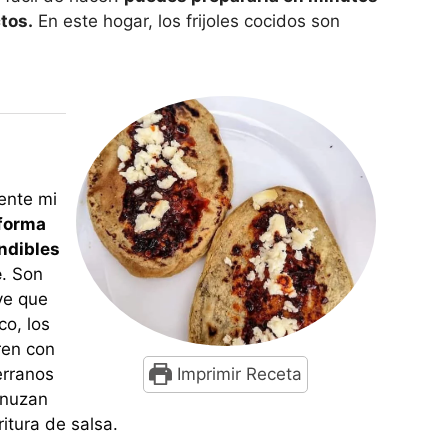
ctos.
En este hogar, los frijoles cocidos son
ente mi
forma
indibles
e
. Son
ve que
co, los
ren con
erranos
Imprimir Receta
enuzan
itura de salsa.