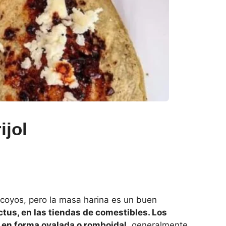
ijol
lacoyos, pero la masa harina es un buen
tus, en las tiendas de comestibles. Los
z en forma ovalada o romboidal
, generalmente