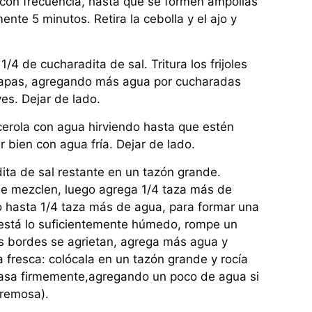
o con frecuencia, hasta que se formen ampollas
te 5 minutos. Retira la cebolla y el ajo y
1/4 de cucharadita de sal. Tritura los frijoles
papas, agregando más agua por cucharadas
ves. Dejar de lado.
cerola con agua hirviendo hasta que estén
r bien con agua fría. Dejar de lado.
ita de sal restante en un tazón grande.
e mezclen, luego agrega 1/4 taza más de
 hasta 1/4 taza más de agua, para formar una
está lo suficientemente húmedo, rompe un
los bordes se agrietan, agrega más agua y
fresca: colócala en un tazón grande y rocía
asa firmemente,agregando un poco de agua si
cremosa).