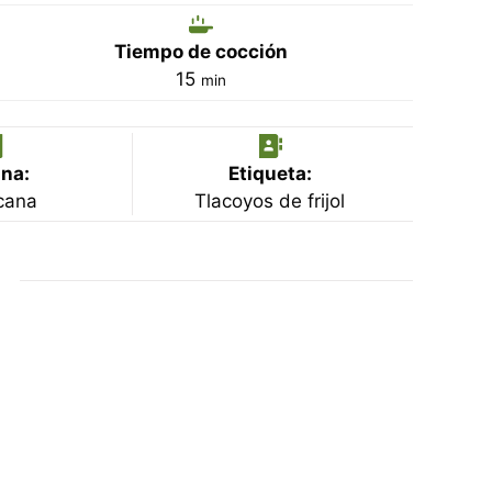
Tiempo de cocción
minutos
15
min
na:
Etiqueta:
cana
Tlacoyos de frijol