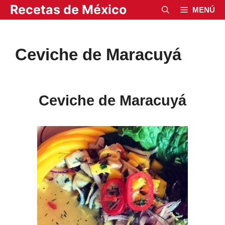
Saltar
Recetas de México
MENÚ
al
contenido
Ceviche de Maracuyá
Ceviche de Maracuyá