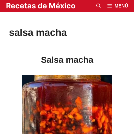
Saltar
Recetas de México
MENÚ
al
contenido
salsa macha
Salsa macha