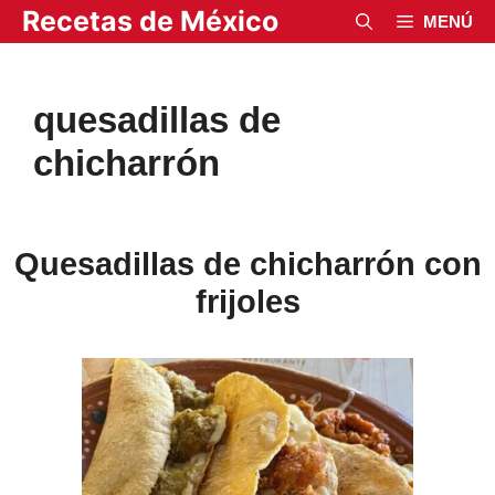
Saltar
Recetas de México
MENÚ
al
contenido
quesadillas de
chicharrón
Quesadillas de chicharrón con
frijoles